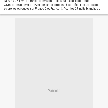
Du 9 au 25 février, France Télévisions, diffuseur exclusif des Jeux
Olympiques d’hiver de PyeongChang, propose à ses téléspectateurs de
suivre les épreuves sur France 2 et France 3. Pour les 17 nuits blanches qui
attendent les téléspectateurs (les épreuves...
Publicité