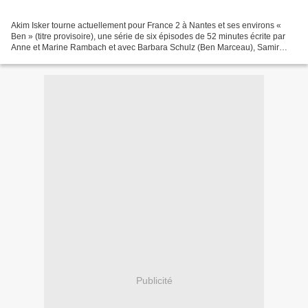
Akim Isker tourne actuellement pour France 2 à Nantes et ses environs «
Ben » (titre provisoire), une série de six épisodes de 52 minutes écrite par
Anne et Marine Rambach et avec Barbara Schulz (Ben Marceau), Samir
Guesmi (Laurent Wagner), Sigrid Bouaziz...
Publicité