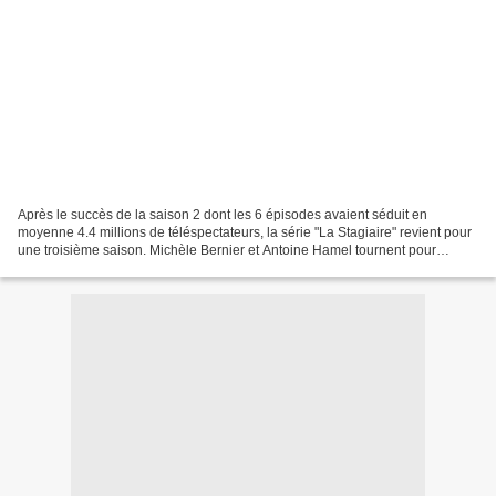
Après le succès de la saison 2 dont les 6 épisodes avaient séduit en
moyenne 4.4 millions de téléspectateurs, la série "La Stagiaire" revient pour
une troisième saison. Michèle Bernier et Antoine Hamel tournent pour
France 3 les deux premiers épisodes...