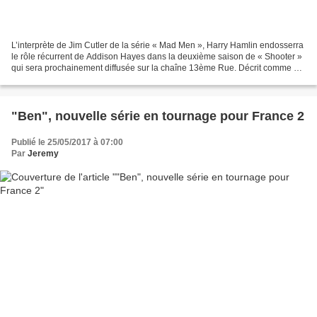
L’interprète de Jim Cutler de la série « Mad Men », Harry Hamlin endosserra
le rôle récurrent de Addison Hayes dans la deuxième saison de « Shooter »
qui sera prochainement diffusée sur la chaîne 13ème Rue. Décrit comme un
personnage puissant et mystérieux,...
"Ben", nouvelle série en tournage pour France 2
Publié le 25/05/2017 à 07:00
Par
Jeremy