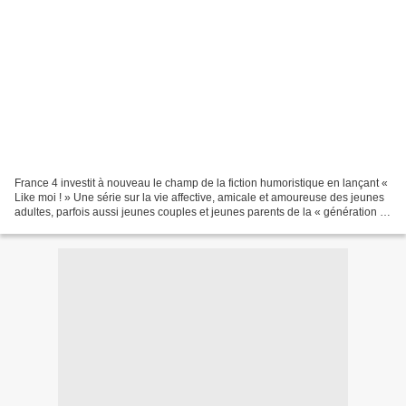
France 4 investit à nouveau le champ de la fiction humoristique en lançant «
Like moi ! » Une série sur la vie affective, amicale et amoureuse des jeunes
adultes, parfois aussi jeunes couples et jeunes parents de la « génération Y
», âgés de 20 à 35 ans....