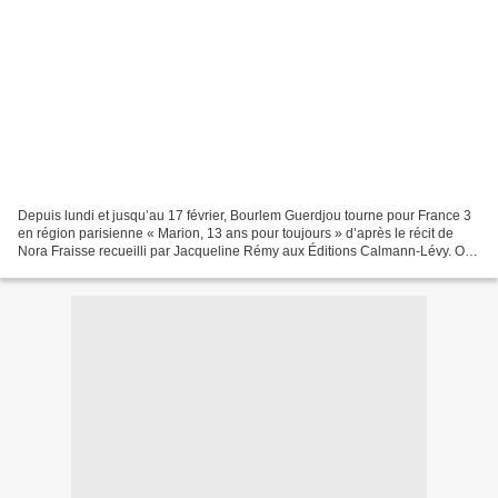
Depuis lundi et jusqu’au 17 février, Bourlem Guerdjou tourne pour France 3
en région parisienne « Marion, 13 ans pour toujours » d’après le récit de
Nora Fraisse recueilli par Jacqueline Rémy aux Éditions Calmann-Lévy. On
retrouvera au casting Julie Gayet...