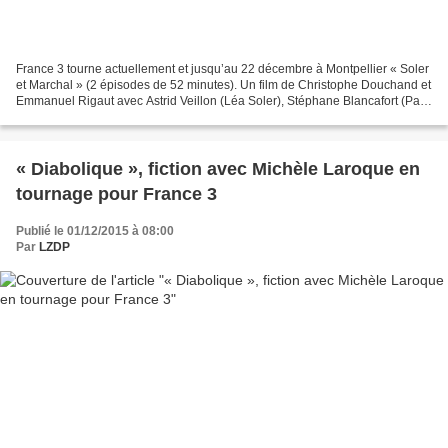
France 3 tourne actuellement et jusqu’au 22 décembre à Montpellier « Soler
et Marchal » (2 épisodes de 52 minutes). Un film de Christophe Douchand et
Emmanuel Rigaut avec Astrid Veillon (Léa Soler), Stéphane Blancafort (Paul
Marchal), Piérick Tournier...
« Diabolique », fiction avec Michèle Laroque en
tournage pour France 3
Publié le 01/12/2015 à 08:00
Par
LZDP