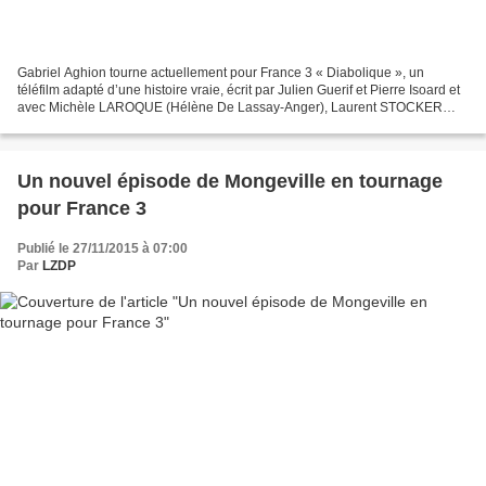
Gabriel Aghion tourne actuellement pour France 3 « Diabolique », un
téléfilm adapté d’une histoire vraie, écrit par Julien Guerif et Pierre Isoard et
avec Michèle LAROQUE (Hélène De Lassay-Anger), Laurent STOCKER
(Thomas Texier), Anne CONSIGNY (Isabelle...
Un nouvel épisode de Mongeville en tournage
pour France 3
Publié le 27/11/2015 à 07:00
Par
LZDP