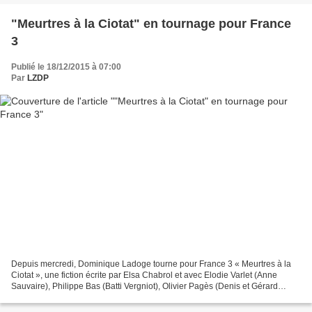
"Meurtres à la Ciotat" en tournage pour France
3
Publié le 18/12/2015 à 07:00
Par
LZDP
Depuis mercredi, Dominique Ladoge tourne pour France 3 « Meurtres à la
Ciotat », une fiction écrite par Elsa Chabrol et avec Elodie Varlet (Anne
Sauvaire), Philippe Bas (Batti Vergniot), Olivier Pagès (Denis et Gérard
Korba), Julie Boulanger (Amy Janin),...