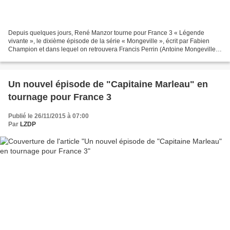
Depuis quelques jours, René Manzor tourne pour France 3 « Légende
vivante », le dixième épisode de la série « Mongeville », écrit par Fabien
Champion et dans lequel on retrouvera Francis Perrin (Antoine Mongeville),
Gaelle Bona (Valentine Duteil), Macha...
Un nouvel épisode de "Capitaine Marleau" en
tournage pour France 3
Publié le 26/11/2015 à 07:00
Par
LZDP