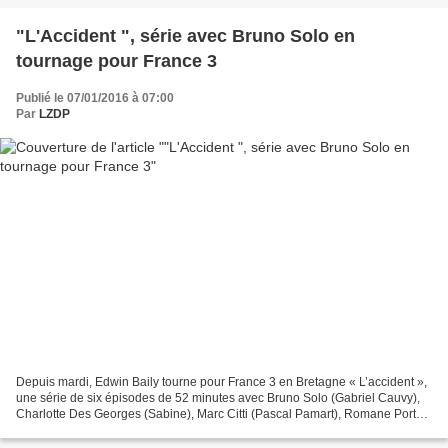
"L'Accident ", série avec Bruno Solo en
tournage pour France 3
Publié le 07/01/2016 à 07:00
Par
LZDP
Depuis mardi, Edwin Baily tourne pour France 3 en Bretagne « L’accident »,
une série de six épisodes de 52 minutes avec Bruno Solo (Gabriel Cauvy),
Charlotte Des Georges (Sabine), Marc Citti (Pascal Pamart), Romane Portail
(Anne Clermont), Emma Colberti...