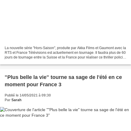
La nouvelle série "Hors-Saison", produite par Akka Films et Gaumont avec la
RTS et France Télévisions est actuellement en tournage. Il faudra plus de 60
jours de tournage entre la Suisse et la France pour réaliser ce thriller policier
de 6 épisodes de...
"Plus belle la vie" tourne sa sage de l'été en ce
moment pour France 3
Publié le 14/05/2021 à 09:30
Par
Sarah