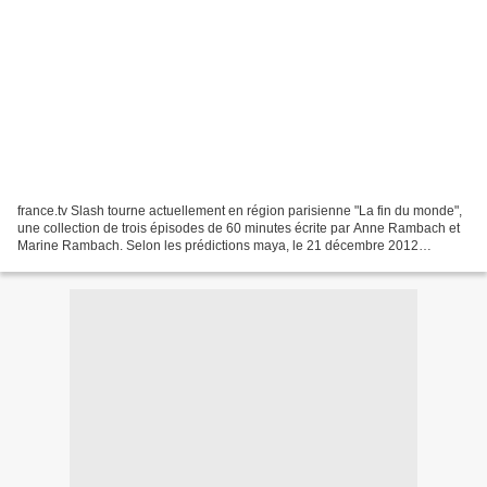
france.tv Slash tourne actuellement en région parisienne "La fin du monde",
une collection de trois épisodes de 60 minutes écrite par Anne Rambach et
Marine Rambach. Selon les prédictions maya, le 21 décembre 2012
marquait la fin du monde ou une catastrophe...