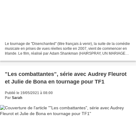
Le tournage de "Disenchanted" (titre français à venir), la suite de la comédie
musicale en prises de vues réelles sortie en 2007, vient de commencer en
Irlande. Le film, réalisé par Adam Shankman (HAIRSPRAY, UN MARIAGE
TROP PARFAIT) et produit par Barry...
"Les combattantes", série avec Audrey Fleurot
et Julie de Bona en tournage pour TF1
Publié le 19/05/2021 à 08:00
Par
Sarah