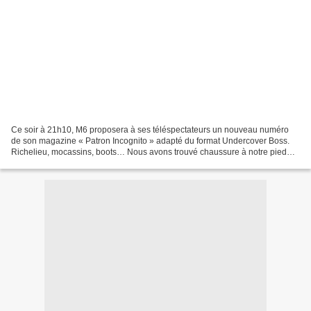
Ce soir à 21h10, M6 proposera à ses téléspectateurs un nouveau numéro
de son magazine « Patron Incognito » adapté du format Undercover Boss.
Richelieu, mocassins, boots… Nous avons trouvé chaussure à notre pied
pour ce nouvel épisode de « Patron Incognito...