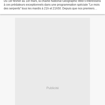
Du 1er février au 1er mars, la chaîne National Geographic Wild s’intéressera
à ces prédateurs exceptionnels dans une programmation spéciale "Le mois
des serpents" tous les mardis à 21h et 21h50. Depuis que nos premiers
ancêtres ont fait leurs premiers...
Publicité