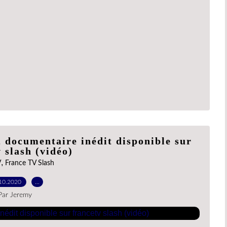
 documentaire inédit disponible sur
 slash (vidéo)
,
V
France TV Slash
10.2020
…
Par Jeremy