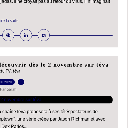
das. Il ne croyait pas au retour du virus, il n’imaginait
ire la suite
découvrir dès le 2 novembre sur téva
,
ctu TV
téva
10.2020
…
Par Sarah
a chaîne téva proposera à ses téléspectateurs de
umptown", une série créée par Jason Richman et avec
 Dex Parios...