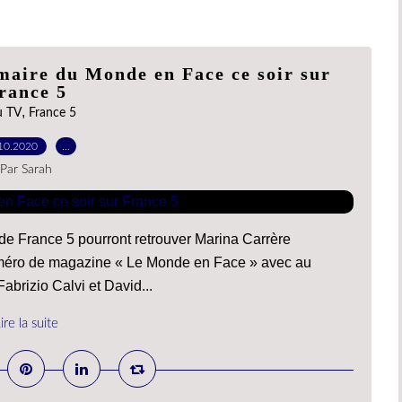
aire du Monde en Face ce soir sur
rance 5
,
u TV
France 5
10.2020
…
Par Sarah
 de France 5 pourront retrouver Marina Carrère
éro de magazine « Le Monde en Face » avec au
abrizio Calvi et David...
ire la suite