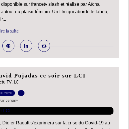
isponible sur francetv slash et réalisé par Aïcha
autour du plaisir féminin. Un film qui aborde le tabou,
r...
ire la suite
avid Pujadas ce soir sur LCI
,
ctu TV
LCI
10.2020
…
Par Jeremy
, Didier Raoult s'exprimera sur la crise du Covid-19 au