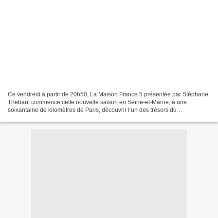
Ce vendredi à partir de 20h50, La Maison France 5 présentée par Stéphane
Thebaut commence cette nouvelle saison en Seine-et-Marne, à une
soixantaine de kilomètres de Paris, découvrir l’un des trésors du
département : le village de Barbizon, fief de nombreux...