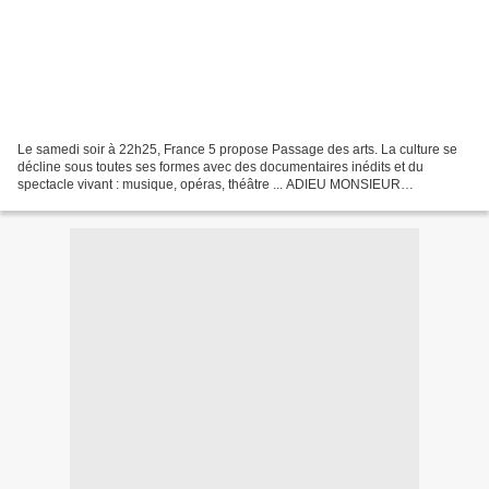
Le samedi soir à 22h25, France 5 propose Passage des arts. La culture se
décline sous toutes ses formes avec des documentaires inédits et du
spectacle vivant : musique, opéras, théâtre ... ADIEU MONSIEUR
HAFFMANN Une pièce écrite et mise en scène par...