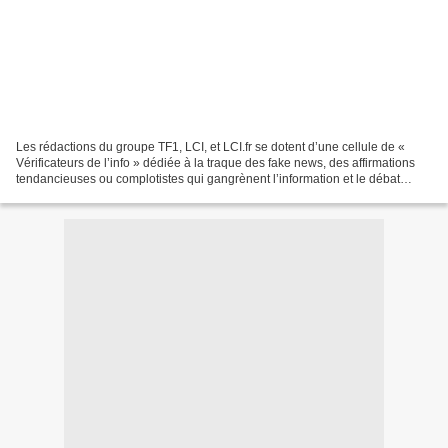
Les rédactions du groupe TF1, LCI, et LCI.fr se dotent d’une cellule de «
Vérificateurs de l’info » dédiée à la traque des fake news, des affirmations
tendancieuses ou complotistes qui gangrènent l’information et le débat
public. Placée au cœur des trois...