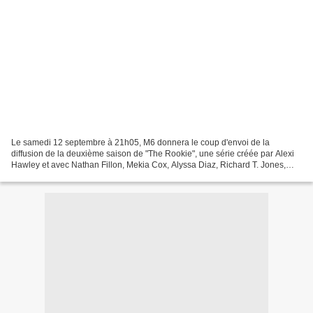
Le samedi 12 septembre à 21h05, M6 donnera le coup d'envoi de la
diffusion de la deuxième saison de "The Rookie", une série créée par Alexi
Hawley et avec Nathan Fillon, Mekia Cox, Alyssa Diaz, Richard T. Jones,
Titus Makin, Melissa O’Neil, Éric Winter…...