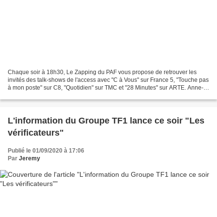
Chaque soir à 18h30, Le Zapping du PAF vous propose de retrouver les
invités des talk-shows de l'access avec "C à Vous" sur France 5, "Touche pas
à mon poste" sur C8, "Quotidien" sur TMC et "28 Minutes" sur ARTE. Anne-
Elisabeth Lemoine (Crédit photo :...
L'information du Groupe TF1 lance ce soir "Les
vérificateurs"
Publié le 01/09/2020 à 17:06
Par
Jeremy