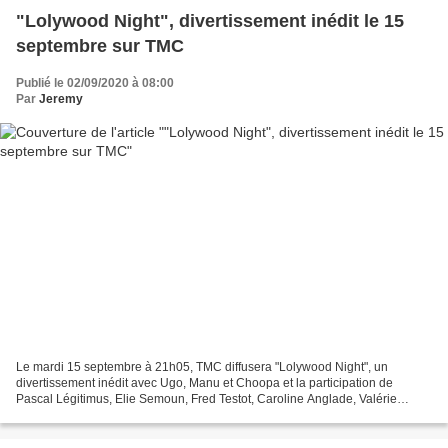
"Lolywood Night", divertissement inédit le 15
septembre sur TMC
Publié le 02/09/2020 à 08:00
Par
Jeremy
Le mardi 15 septembre à 21h05, TMC diffusera "Lolywood Night", un
divertissement inédit avec Ugo, Manu et Choopa et la participation de
Pascal Légitimus, Elie Semoun, Fred Testot, Caroline Anglade, Valérie
Damidot, David Mora, Laura Domenge, Tristan...