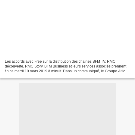
Les accords avec Free sur la distribution des chaînes BFM TV, RMC
découverte, RMC Story, BFM Business et leurs services associés prennent
fin ce mardi 19 mars 2019 à minuit. Dans un communiqué, le Groupe Altice
annonce qu'il constate que Free ne rejette...