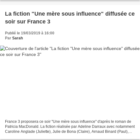
La fiction "Une mère sous influence" diffusée ce
soir sur France 3
Publié le 19/03/2019 à 16:00
Par
Sarah
France 3 proposera ce soir "Une mère sous influence" d'après le roman de
Patricia MacDonald. La fiction réalisée par Adeline Darraux avec notamment
Caroline Anglade (Juliette), Julie de Bona (Claire), Arnaud Binard (Paul),
Sophie Broustal (Astrid)......