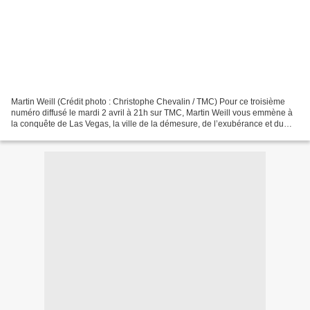
Martin Weill (Crédit photo : Christophe Chevalin / TMC) Pour ce troisième
numéro diffusé le mardi 2 avril à 21h sur TMC, Martin Weill vous emmène à
la conquête de Las Vegas, la ville de la démesure, de l’exubérance et du
vice. Sin City c’est un peu notre...