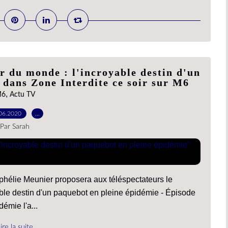
r du monde : l'incroyable destin d'un
 dans Zone Interdite ce soir sur M6
,
6
Actu TV
06.2020
…
Par Sarah
phélie Meunier proposera aux téléspectateurs le
ble destin d'un paquebot en pleine épidémie - Épisode
démie l'a...
ire la suite