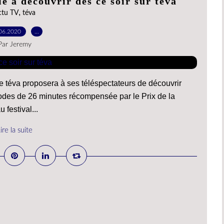
ie à découvrir dès ce soir sur téva
,
ctu TV
téva
06.2020
…
Par Jeremy
e téva proposera à ses téléspectateurs de découvrir
sodes de 26 minutes récompensée par le Prix de la
 festival...
ire la suite