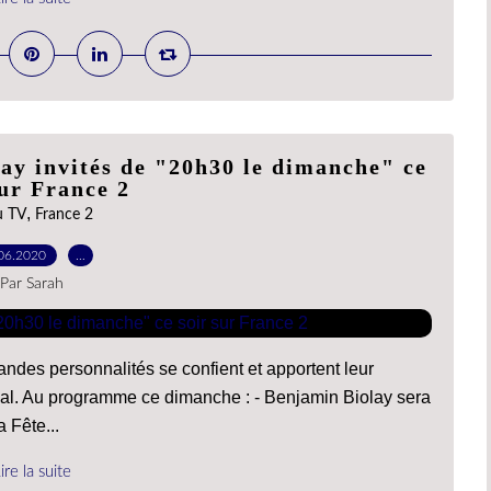
ay invités de "20h30 le dimanche" ce
sur France 2
,
u TV
France 2
06.2020
…
Par Sarah
des personnalités se confient et apportent leur
ical. Au programme ce dimanche : - Benjamin Biolay sera
 Fête...
ire la suite