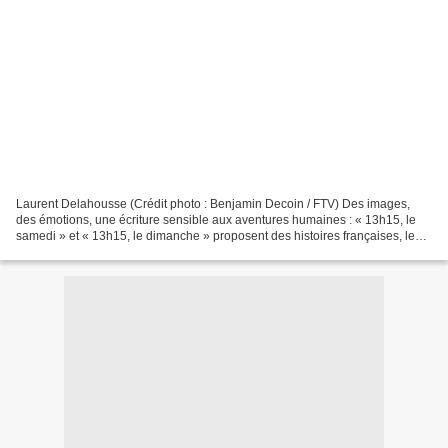
Laurent Delahousse (Crédit photo : Benjamin Decoin / FTV) Des images,
des émotions, une écriture sensible aux aventures humaines : « 13h15, le
samedi » et « 13h15, le dimanche » proposent des histoires françaises, le
feuilleton de la politique, les coulisses...