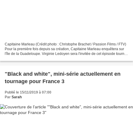
Capitaine Marleau (Crédit photo : Christophe Brachet / Passion Films / FTV)
Pour la première fois depuis sa création, Capitaine Marleau enquêtera sur
l'île de la Guadeloupe. Virginie Ledoyen sera l'invitée de cet épisode tourné
du 7 au 27 novembre et...
"Black and white", mini-série actuellement en
tournage pour France 3
Publié le 15/11/2019 à 07:00
Par
Sarah