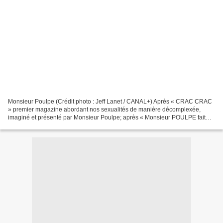
Monsieur Poulpe (Crédit photo : Jeff Lanet / CANAL+) Après « CRAC CRAC
» premier magazine abordant nos sexualités de manière décomplexée,
imaginé et présenté par Monsieur Poulpe; après « Monsieur POULPE fait
CRAC CRAC avec ses ami.e.s », le gala qui a...