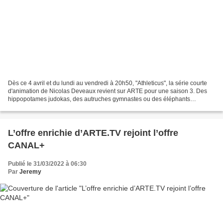
Dès ce 4 avril et du lundi au vendredi à 20h50, "Athleticus", la série courte
d'animation de Nicolas Deveaux revient sur ARTE pour une saison 3. Des
hippopotames judokas, des autruches gymnastes ou des éléphants
basketteurs la première saison ; des kangourous...
L’offre enrichie d’ARTE.TV rejoint l’offre
CANAL+
Publié le 31/03/2022 à 06:30
Par
Jeremy