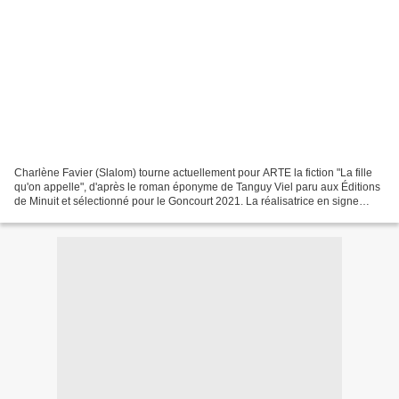
Charlène Favier (Slalom) tourne actuellement pour ARTE la fiction "La fille
qu'on appelle", d'après le roman éponyme de Tanguy Viel paru aux Éditions
de Minuit et sélectionné pour le Goncourt 2021. La réalisatrice en signe
l'adaptation avec Antoine Lacomblez...