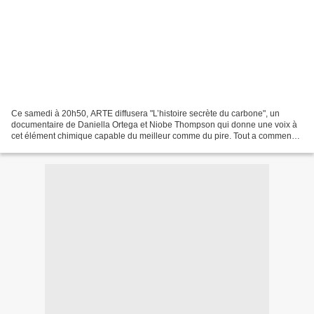
Ce samedi à 20h50, ARTE diffusera "L’histoire secrète du carbone", un
documentaire de Daniella Ortega et Niobe Thompson qui donne une voix à
cet élément chimique capable du meilleur comme du pire. Tout a commencé
avec le Big Bang et les réactions nucléaires...