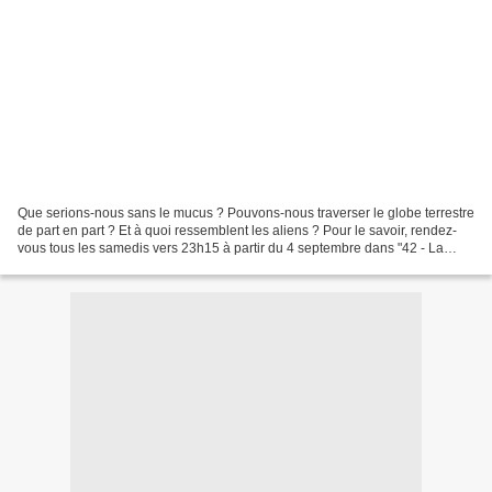
Que serions-nous sans le mucus ? Pouvons-nous traverser le globe terrestre
de part en part ? Et à quoi ressemblent les aliens ? Pour le savoir, rendez-
vous tous les samedis vers 23h15 à partir du 4 septembre dans "42 - La
réponse à presque tout", la nouvelle...